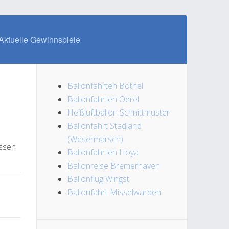
Aktuelle Gewinnspiele
Ballonfahrten Bothel
Ballonfahrten Oerel
Heißluftballon Schnittmuster
Ballonfahrt Stadland
(Wesermarsch)
assen
Ballonfahrten Hoya
Ballonreise Bremerhaven
Ballonflug Wingst
Ballonfahrt Misselwarden