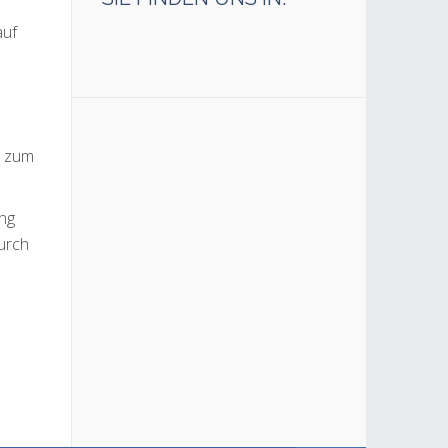
auf
r zum
ung
urch