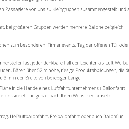
den Passagiere von uns zu Kleingruppen zusammengestellt und 
art, bei größeren Gruppen werden mehrere Ballone zeitgleich
allonen zum besonderen Firmenevents, Tag der offenen Tür ode
onhersteller fast jeder denkbare Fall der Leichter-als-Luft-Werb
äuden, Bären über 52 m höhe, riesige Produktabbildungen, die d
u 3 m in der Breite von beliebiger Länge.
 Pläne in die Hände eines Luftfahrtunternehmens ( Ballonfahrt
professionell und genau nach Ihren Wünschen umsetzt.
rag, Heißluftballonfahrt, Freiballonfahrt oder auch Ballonflug.