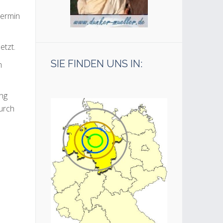
Termin
etzt.
SIE FINDEN UNS IN:
m
ung
urch