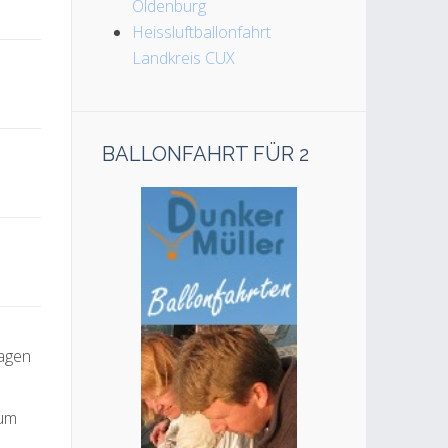
Oldenburg
Heissluftballonfahrt
Landkreis CUX
BALLONFAHRT FÜR 2
ragen
zum