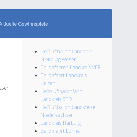
Aktuelle Gewinnspiele
Heißluftballon Landkreis
Nienburg Weser
Ballonfahren Landkreis VER
Ballonfahrt Landkreis
Uelzen
assen
Heissluftballonfahrt
Landkreis STD
Heißluftballon Landkreise
Niedersachsen
Landkreis Harburg
Ballonfahrt Lohne