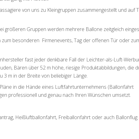
Passagiere von uns zu Kleingruppen zusammengestellt und auf 
bei größeren Gruppen werden mehrere Ballone zeitgleich einges
nen zum besonderen Firmenevents, Tag der offenen Tür oder zu
onhersteller fast jeder denkbare Fall der Leichter-als-Luft-Werb
äuden, Bären über 52 m höhe, riesige Produktabbildungen, die d
u 3 m in der Breite von beliebiger Länge.
e Pläne in die Hände eines Luftfahrtunternehmens (Ballonfahrt
gen professionell und genau nach Ihren Wünschen umsetzt.
trag, Heißluftballonfahrt, Freiballonfahrt oder auch Ballonflug.