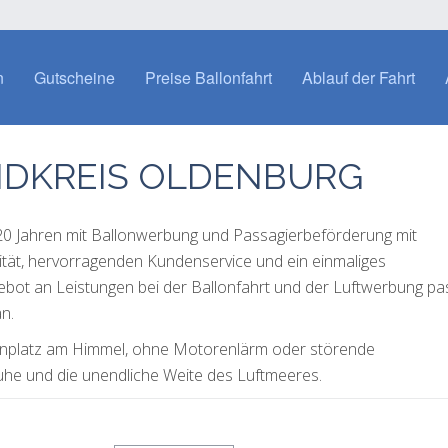
n
Gutscheine
Preise Ballonfahrt
Ablauf der Fahrt
NDKREIS OLDENBURG
 20 Jahren mit Ballonwerbung und Passagierbeförderung mit
lität, hervorragenden Kundenservice und ein einmaliges
gebot an Leistungen bei der Ballonfahrt und der Luftwerbung p
n.
ogenplatz am Himmel, ohne Motorenlärm oder störende
uhe und die unendliche Weite des Luftmeeres.