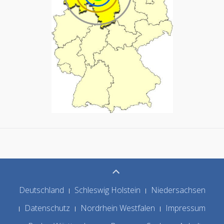
Deutschland
Schleswig Holstein
Niedersachsen
Datenschutz
Nordrhein Westfalen
Impressum