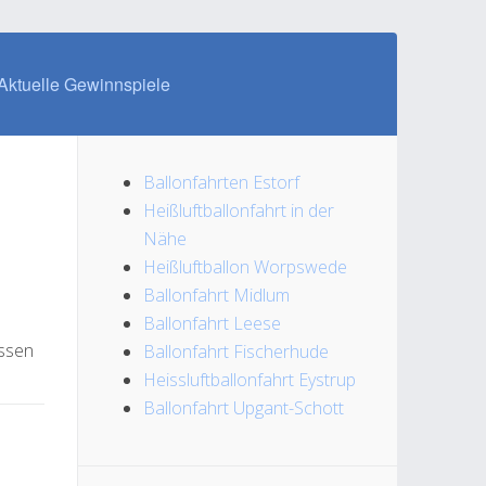
Aktuelle Gewinnspiele
Ballonfahrten Estorf
Heißluftballonfahrt in der
Nähe
Heißluftballon Worpswede
Ballonfahrt Midlum
Ballonfahrt Leese
assen
Ballonfahrt Fischerhude
Heissluftballonfahrt Eystrup
Ballonfahrt Upgant-Schott