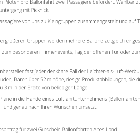
m Piloten pro Ballonfahrt zwei Passagiere befördert. Wählbar 
ntergang mit Picknick.
Passagiere von uns zu Kleingruppen zusammengestellt und auf 
bei größeren Gruppen werden mehrere Ballone zeitgleich einges
nen zum besonderen Firmenevents, Tag der offenen Tür oder zu
onhersteller fast jeder denkbare Fall der Leichter-als-Luft-Werb
äuden, Bären über 52 m höhe, riesige Produktabbildungen, die d
u 3 m in der Breite von beliebiger Länge.
e Pläne in die Hände eines Luftfahrtunternehmens (Ballonfahrten
ll und genau nach Ihren Wünschen umsetzt.
tsantrag für zwei Gutschein Ballonfahrten Altes Land