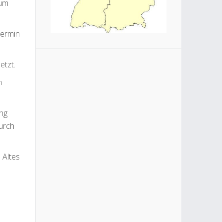
zum
Termin
etzt.
m
ung
urch
 Altes