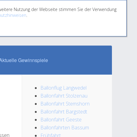
e weitere Nutzung der Webseite stimmen Sie der Verwendung
utzhinweisen
.
Aktuelle Gewinnspiele
Ballonflug Langwedel
Ballonfahrt Stolzenau
Ballonfahrt Stemshorn
Ballonfahrt Bargstedt
Ballonfahrt Geeste
Ballonfahrten Bassum
assen
Frühfahrt