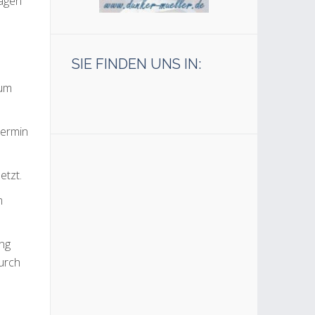
ragen
SIE FINDEN UNS IN:
zum
Termin
etzt.
m
ung
urch
n