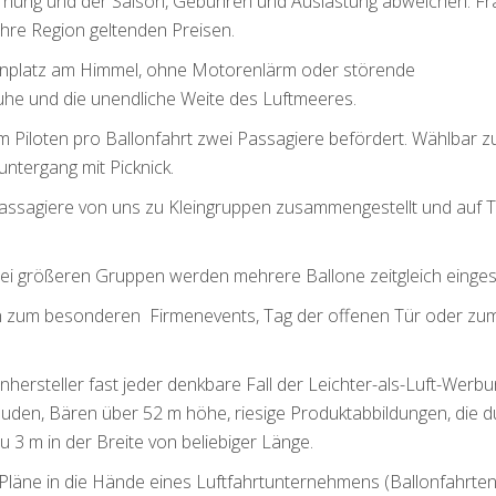
rnung und der Saison, Gebühren und Auslastung abweichen. F
 Ihre Region geltenden Preisen.
ogenplatz am Himmel, ohne Motorenlärm oder störende
uhe und die unendliche Weite des Luftmeeres.
m Piloten pro Ballonfahrt zwei Passagiere befördert. Wählbar 
ntergang mit Picknick.
Passagiere von uns zu Kleingruppen zusammengestellt und auf 
bei größeren Gruppen werden mehrere Ballone zeitgleich einges
nen zum besonderen Firmenevents, Tag der offenen Tür oder zu
onhersteller fast jeder denkbare Fall der Leichter-als-Luft-Werb
äuden, Bären über 52 m höhe, riesige Produktabbildungen, die d
u 3 m in der Breite von beliebiger Länge.
e Pläne in die Hände eines Luftfahrtunternehmens (Ballonfahrte