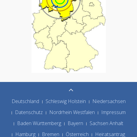
Deutschland
Schleswig Holstein
Niedersachsen
Datenschutz
Nordrhein Westfalen
Impressum
Baden Württemberg
Bayern
Sachsen Anhalt
Hamburg
Bremen
Österreich
Heiratsantrag