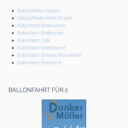
Ballonfahrten Warpe
Heissluftballonfahrt Elsdorf
Ballonfahrt Andervenne
Ballonfahrt Walkenried
Ballonfahrt Celle
Ballonfahrt Wallenhorst
Ballonfahrt Bremen Blumenthal
Ballonfahrt Steinhorst
BALLONFAHRT FÜR 2