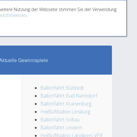
e weitere Nutzung der Webseite stimmen Sie der Verwendung
utzhinweisen
.
Aktuelle Gewinnspiele
Ballonfahrt Bülstedt
Ballonfahrt Bad Nenndorf
Ballonfahrt Kranenburg
Heißluftballon Linsburg
Ballonfahrt Soltau
Ballonfahrt Lindern
Heißluftballon Landkreis VER